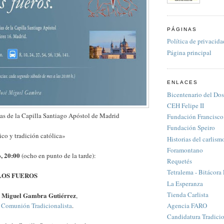
PÁGINAS
Política de privacida
Página principal
ENLACES
Bicentenario del Do
CEH Felipe II
as de la Capilla Santiago Apóstol de Madrid
Fundación Francisco 
Fundación Speiro
co y tradición católica»
Historias del carlism
Foramontano
, 20:00
(ocho en punto de la tarde):
Requetés
Tetralema - Bitácora
LOS FUEROS
La Esperanza
Tienda Carlista
é Miguel Gambra Gutiérrez
,
Agencia FARO
a
Comunión Tradicionalista
.
Candidatura Tradicio