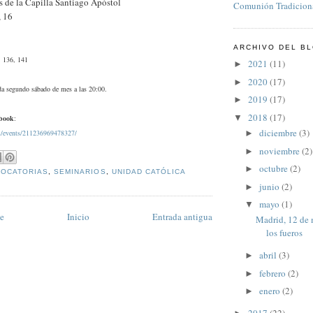
s de la Capilla Santiago Apóstol
Comunión Tradiciona
, 16
ARCHIVO DEL B
, 136, 141
2021
(11)
►
2020
(17)
►
ada segundo sábado de mes a las 20:00.
2019
(17)
►
2018
(17)
▼
book
:
diciembre
(3)
►
m/events/211236969478327/
noviembre
(2)
►
octubre
(2)
►
OCATORIAS
,
SEMINARIOS
,
UNIDAD CATÓLICA
junio
(2)
►
mayo
(1)
▼
te
Inicio
Entrada antigua
Madrid, 12 de 
los fueros
abril
(3)
►
febrero
(2)
►
enero
(2)
►