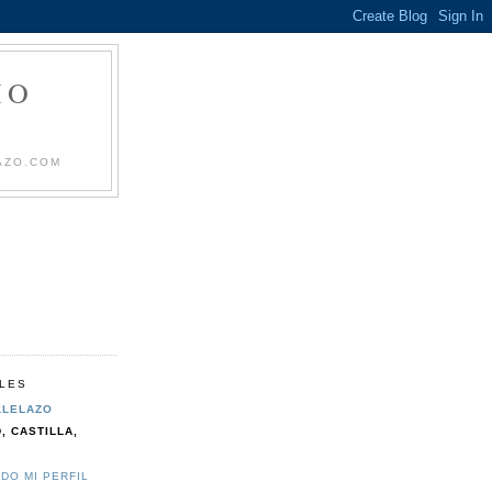
IO
AZO.COM
LES
LLELAZO
, CASTILLA,
DO MI PERFIL