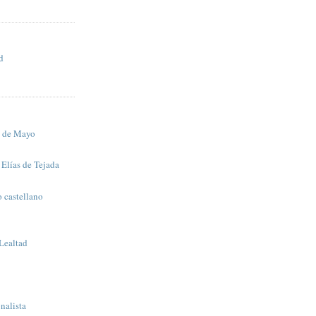
d
s de Mayo
Elías de Tejada
o castellano
 Lealtad
nalista