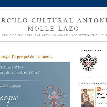
ÍRCULO CULTURAL ANTON
MOLLE LAZO
 DEL CÍRCULO CULTURAL ANTONIO MOLLE LAZO HTTPS://MOLLEL
CARLISMO.ES
mayo. El porqué de los fueros
DATOS PERSONA
MO
MADRID
SPAIN
VER TO